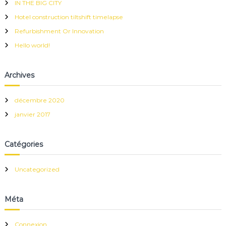
IN THE BIG CITY
h
e
Hotel construction tiltshift timelapse
r
Refurbishment Or Innovation
:
Hello world!
Archives
décembre 2020
janvier 2017
Catégories
Uncategorized
Méta
Connexion