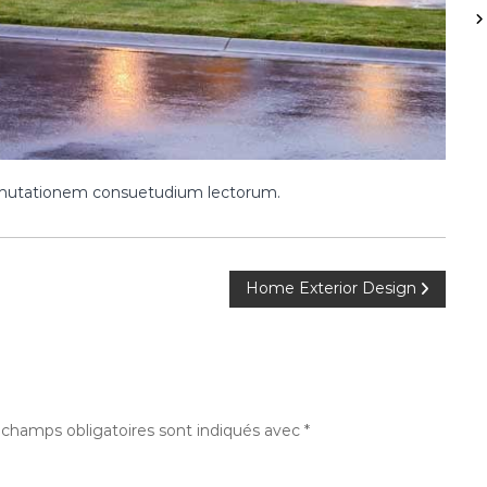
r mutationem consuetudium lectorum.
Home Exterior Design
 champs obligatoires sont indiqués avec
*