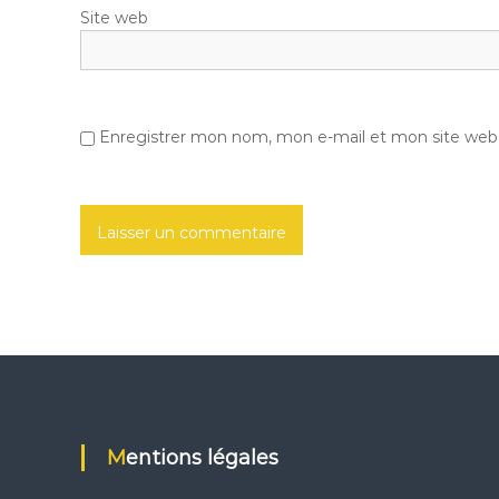
a
Site web
r
t
Enregistrer mon nom, mon e-mail et mon site web
i
c
l
e
Mentions légales