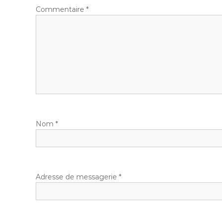
g
Commentaire
*
a
t
i
o
n
Nom
*
d
e
l
Adresse de messagerie
*
’