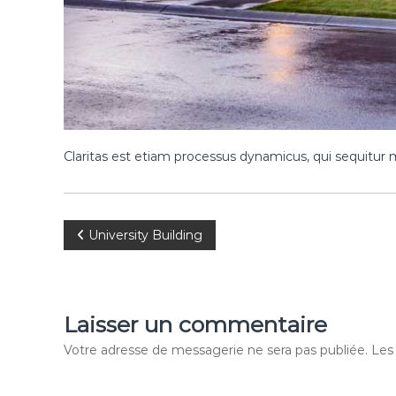
Claritas est etiam processus dynamicus, qui sequitu
N
University Building
a
v
Laisser un commentaire
i
Votre adresse de messagerie ne sera pas publiée.
Les