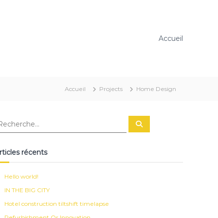
Accueil
Accueil
Projects
Home Design
R
e
c
h
e
rticles récents
r
c
h
e
Hello world!
r
IN THE BIG CITY
Hotel construction tiltshift timelapse
Refurbishment Or Innovation