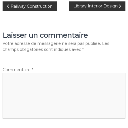
N
Library Interior Design
Railway Construction
a
v
Laisser un commentaire
i
Votre adresse de messagerie ne sera pas publiée.
Les
champs obligatoires sont indiqués avec
*
g
a
Commentaire
*
t
i
o
n