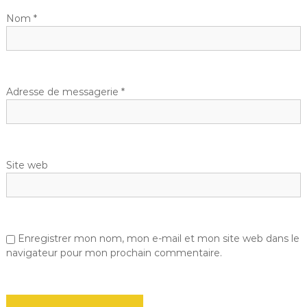
d
Nom
*
e
l
Adresse de messagerie
*
’
a
Site web
r
t
i
Enregistrer mon nom, mon e-mail et mon site web dans le
navigateur pour mon prochain commentaire.
c
l