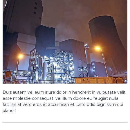
Duis autem vel eum iriure dolor in hendrerit in vulputate velit
esse molestie consequat, vel illum dolore eu feugiat nulla
facilisis at vero eros et accumsan et iusto odio dignissim qui
blandit