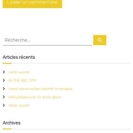
e
R
R
e
e
c
c
h
e
h
Articles récents
r
e
c
h
r
e
Hello world!
r
c
IN THE BIG CITY
h
e
Hotel construction tiltshift timelapse
r
Refurbishment Or Innovation
:
Hello world!
Archives